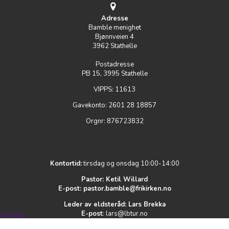
Adresse
Bamble menighet
Bjønnveien 4
3962 Stathelle
Postadresse
PB 15, 3995 Stathelle
VIPPS: 11613
Gavekonto: 2601 28 18857
Orgnr: 876723832
Kontortid:
tirsdag og onsdag 10:00-14:00
Pastor: Ketil Willard
E-post:
pastor.bamble@frikirken.no
Leder av eldsteråd: Lars Brekka
E-post
:
l
ars@lbtur.no
Logg inn