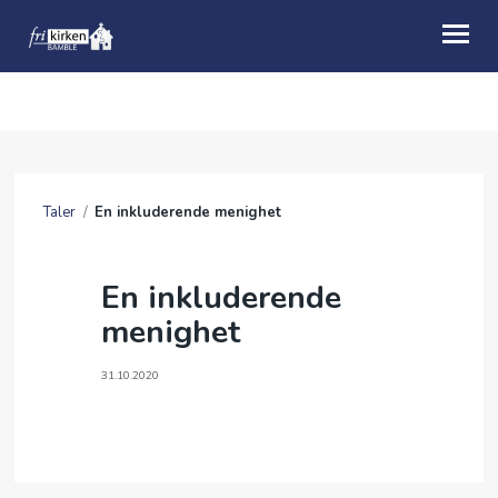
OM OSS
KALENDER
Taler
/
En inkluderende menighet
FRIMAT
BLI MED
En inkluderende
menighet
PASTORENS HJØRNE
GI EN GAVE
31.10.2020
MIN SIDE